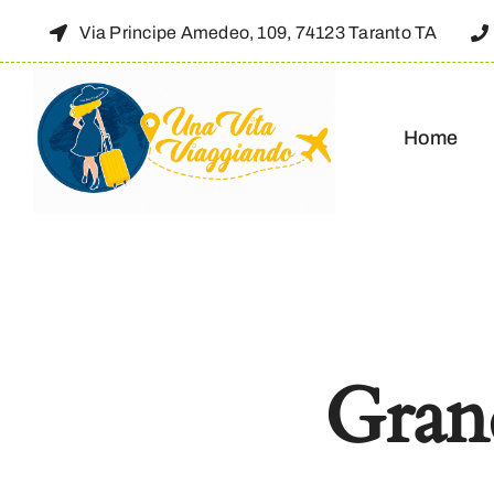
Skip
Via Principe Amedeo, 109, 74123 Taranto TA
to
content
Home
Grand